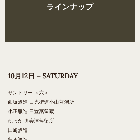
ラインナップ
10月12日 – SATURDAY
サントリー ＜六＞
西堀酒造 日光街道小山蒸溜所
小正醸造 日置蒸留蔵
ねっか 奥会津蒸留所
田崎酒造
豊永酒造