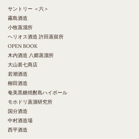
サントリー ＜六＞
霧島酒造
小牧蒸溜所
ヘリオス酒造 許田蒸留所
OPEN BOOK
木内酒造 八郷蒸溜所
大山甚七商店
若潮酒造
柳田酒造
奄美黒糖焼酎島ハイボール
モホドリ蒸溜研究所
国分酒造
中村酒造場
西平酒造